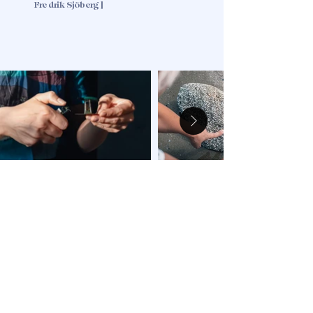
Fredrik Sjöberg ]
un tocco leggero
"...cominciò a volermi davvero bene,
senza condizioni, quasi seriamente,
come se avesse preso coscienza
che l'amore è impegno, passione
densa di pericoli e rischi."
[ La porta - Magda Szabó ]