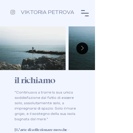
VIKTORIA PETROVA
il richiamo
"Continuava a trarre la sua unica
soddisfazione dal fatto di essere
solo, assolutamente solo, a
impregnarsi di spazio. Solo il mare
grigio, e il sostegno della sua isola
bagnata dal mare."
[ L'arte di collezionare mosche -