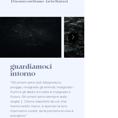
[ Un cuore così bianco - Javier Marías ]
guardiamoci
intorno
"Gli umani sono soli. Malgrado la
pioggia, malgrado gli animali, malgrado i
fiumi e gli alberi e il cielo e malgrado il
fuoco. Gli umani sono sempre sulla
soglia. [...] Sono assorbiti da ciò che
hanno sotto mano, e quando le loro
mani sono vuote, se le portano al viso e
piangono."