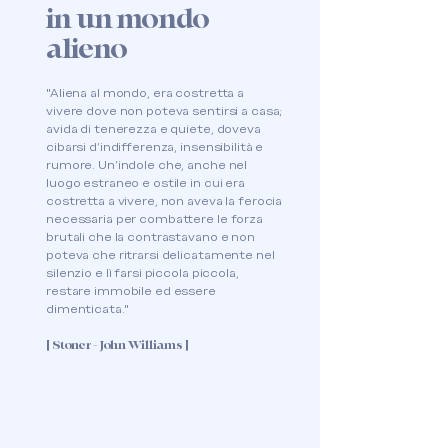
in un mondo
alieno
"Aliena al mondo, era costretta a
vivere dove non poteva sentirsi a casa;
avida di tenerezza e quiete, doveva
cibarsi d'indifferenza, insensibilità e
rumore. Un'indole che, anche nel
luogo estraneo e ostile in cui era
costretta a vivere, non aveva la ferocia
necessaria per combattere le forza
brutali che la contrastavano e non
poteva che ritrarsi delicatamente nel
silenzio e lì farsi piccola piccola,
restare immobile ed essere
dimenticata."
[ Stoner - John Williams ]