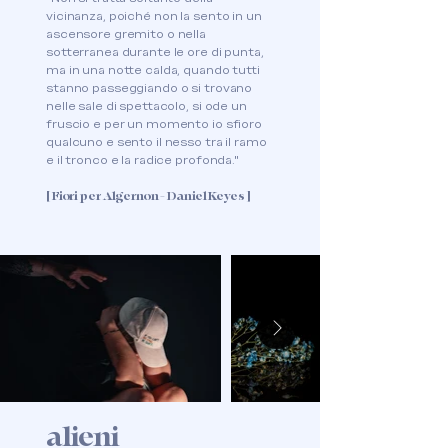
vicinanza, poiché non la sento in un
ascensore gremito o nella
sotterranea durante le ore di punta,
ma in una notte calda, quando tutti
stanno passeggiando o si trovano
nelle sale di spettacolo, si ode un
fruscio e per un momento io sfioro
qualcuno e sento il nesso tra il ramo
e il tronco e la radice profonda."
[ Fiori per Algernon - Daniel Keyes ]
alieni