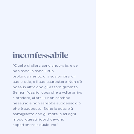
inconfessabile
"Quello di allora sono ancora io, e se
non sono io sono il suo
prolungamento, o la sua ombra, o il
suo erede, o il suo usurpatore. Non c'è
nessun altro che gli assomigli tanto.
Se non fossi io, cosa che a volte arrivo
a credere, allora lui non sarebbe
nessuno e non sarebbe successo ciò
che è successo. Sono la cosa più
somigliante che gli resta, e ad ogni
modo, questi ricordi devono
appartenere a qualcuno."