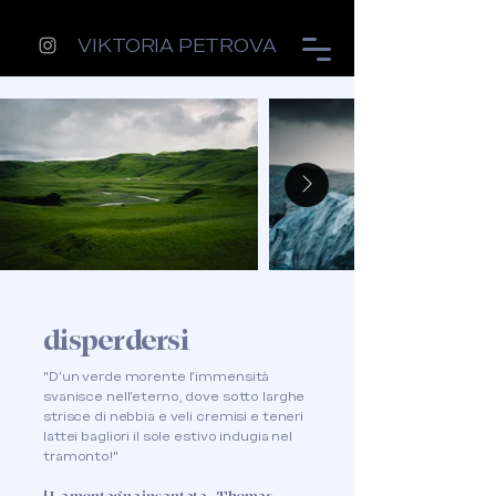
VIKTORIA PETROVA
disperdersi
"D'un verde morente l'immensità
svanisce nell'eterno, dove sotto larghe
strisce di nebbia e veli cremisi e teneri
lattei bagliori il sole estivo indugia nel
tramonto!"