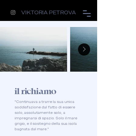
VIKTORIA PETROVA
il richiamo
"Continuava a trarre la sua unica
soddisfazione dal fatto di essere
solo, assolutamente solo, a
impregnarsi di spazio. Solo il mare
grigio, e il sostegno della sua isola
bagnata dal mare."