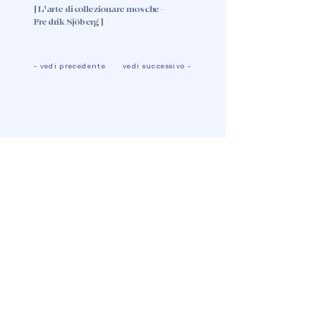
[ L'arte di collezionare mosche -
Fredrik Sjöberg ]
- vedi precedente
vedi successivo -
Commenti
Scrivi un commento
Condividi i tuoi pensieri
Scrivi il primo commento.